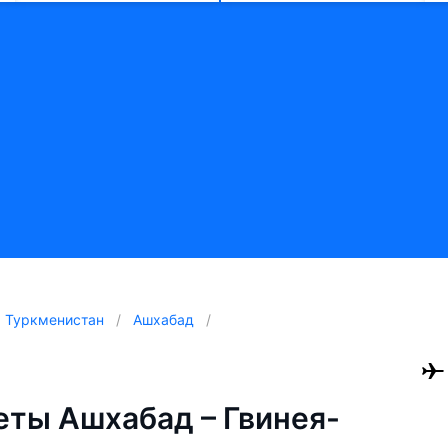
Туркменистан
Ашхабад
ты Ашхабад – Гвинея-