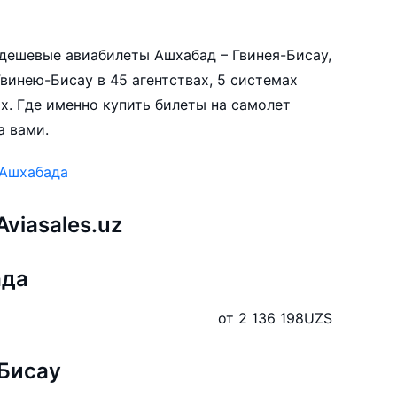
е дешевые авиабилеты Ашхабад – Гвинея-Бисау,
винею-Бисау в 45 агентствах, 5 системах
х. Где именно купить билеты на самолет
а вами.
 Ашхабада
viasales.uz
ада
от 2 136 198
UZS
Бисау