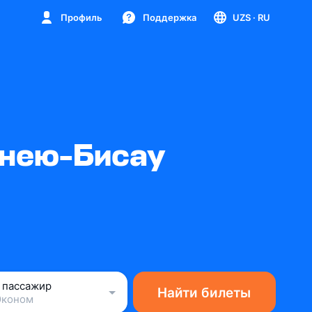
Профиль
Поддержка
UZS
· RU
инею-Бисау
1 пассажир
Найти билеты
Эконом