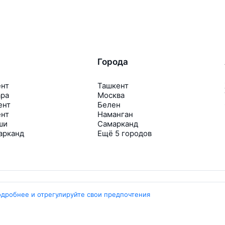
Города
ент
Ташкент
ара
Москва
ент
Белен
ент
Наманган
ши
Самарканд
арканд
Ещё 5 городов
одробнее и отрегулируйте свои предпочтения
Travelpayouts
Партнёрская программа