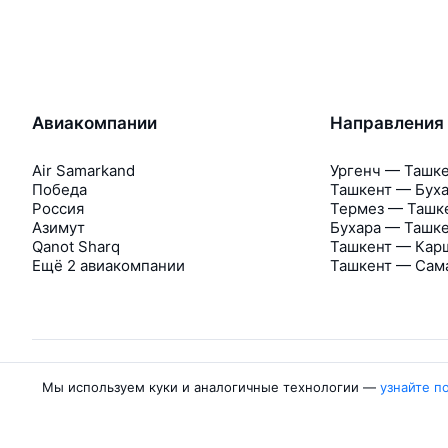
Авиакомпании
Направления
Air Samarkand
Ургенч — Ташк
Победа
Ташкент — Бух
Россия
Термез — Ташк
Азимут
Бухара — Ташк
Qanot Sharq
Ташкент — Кар
Ещё 2 авиакомпании
Ташкент — Сам
Мы используем куки и аналогичные технологии —
узнайте п
Об Авиасейлс
Авиасейлс
Пресс‑центр
©
2007–2026