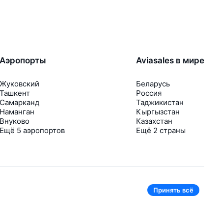
Аэропорты
Aviasales в мире
Жуковский
Беларусь
Ташкент
Россия
Самарканд
Таджикистан
Наманган
Кыргызстан
Внуково
Казахстан
Ещё 5 аэропортов
Ещё 2 страны
Принять всё
В приложении тоже удобно
Если цена на билет упадёт, сразу пришлём