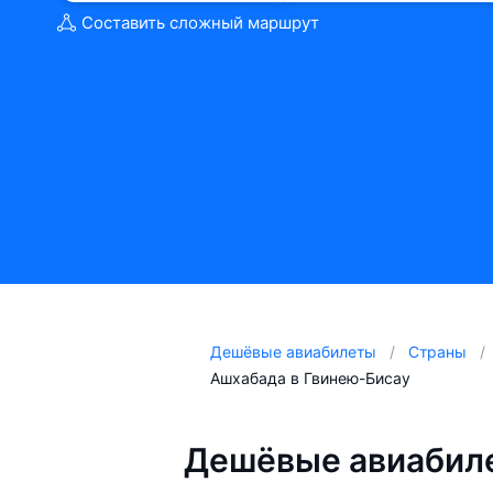
Составить сложный маршрут
Дешёвые авиабилеты
Страны
Ашхабада в Гвинею-Бисау
Дешёвые авиабиле