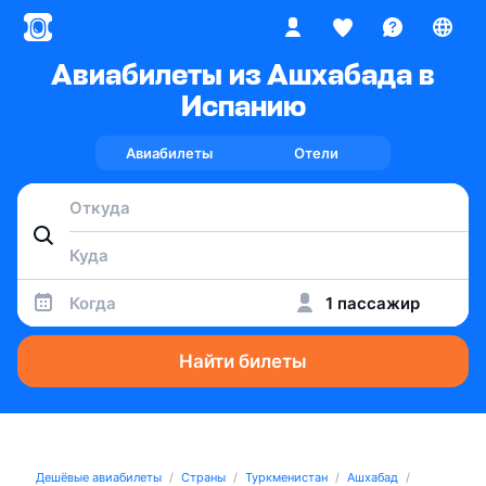
Авиабилеты из Ашхабада в
Испанию
Авиабилеты
Отели
Когда
1 пассажир
Найти билеты
Дешёвые авиабилеты
Страны
Туркменистан
Ашхабад