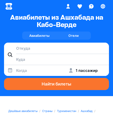
Авиабилеты из Ашхабада на
Кабо-Верде
Авиабилеты
Отели
Когда
1 пассажир
Найти билеты
Дешёвые авиабилеты
Страны
Туркменистан
Ашхабад