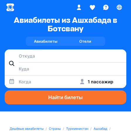
Авиабилеты из Ашхабада в
Ботсвану
Авиабилеты
Отели
Когда
1 пассажир
Найти билеты
Дешёвые авиабилеты
Страны
Туркменистан
Ашхабад