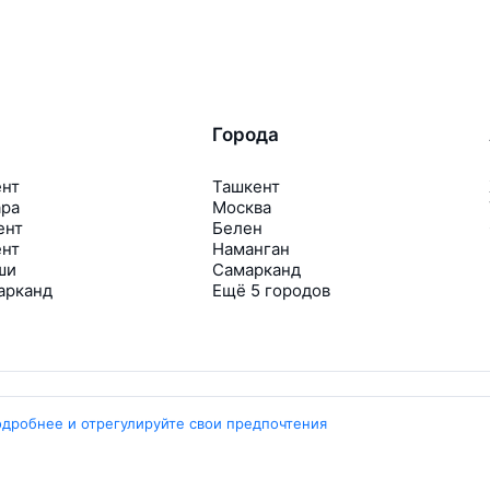
Города
ент
Ташкент
ара
Москва
ент
Белен
ент
Наманган
ши
Самарканд
арканд
Ещё 5 городов
одробнее и отрегулируйте свои предпочтения
Travelpayouts
Партнёрская программа