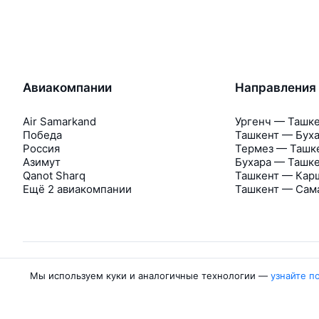
Авиакомпании
Направления
Air Samarkand
Ургенч — Ташк
Победа
Ташкент — Бух
Россия
Термез — Ташк
Азимут
Бухара — Ташк
Qanot Sharq
Ташкент — Кар
Ещё 2 авиакомпании
Ташкент — Сам
Мы используем куки и аналогичные технологии —
узнайте п
Об Авиасейлс
Авиасейлс
Пресс‑центр
©
2007–2026