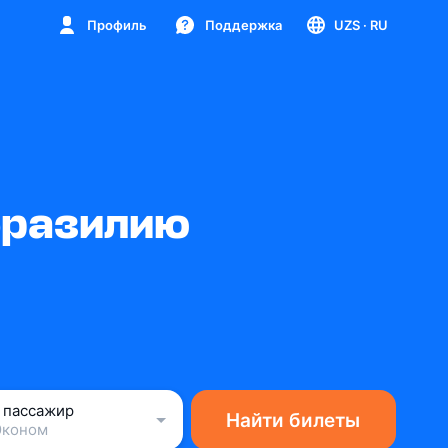
Профиль
Поддержка
UZS
· RU
Бразилию
1 пассажир
Найти билеты
Эконом