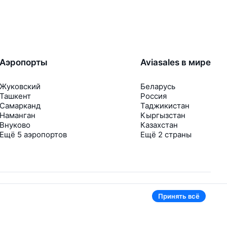
Аэропорты
Aviasales в мире
Жуковский
Беларусь
Ташкент
Россия
Самарканд
Таджикистан
Наманган
Кыргызстан
Внуково
Казахстан
Ещё 5 аэропортов
Ещё 2 страны
Принять всё
В приложении тоже удобно
Если цена на билет упадёт, сразу пришлём