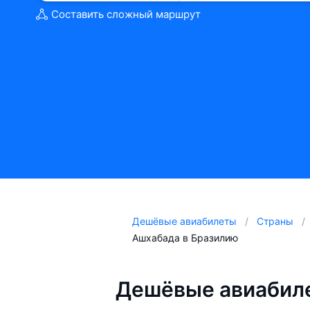
Составить сложный маршрут
Дешёвые авиабилеты
Страны
Ашхабада в Бразилию
Дешёвые авиабиле