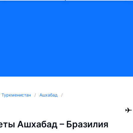
Туркменистан
Ашхабад
ты Ашхабад – Бразилия