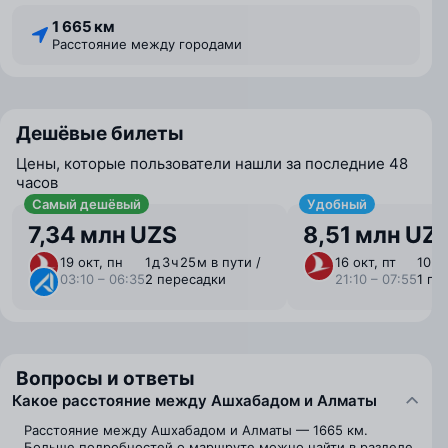
1 665 км
Расстояние между городами
Дешёвые билеты
Цены, которые пользователи нашли за последние 48
часов
Самый дешёвый
Удобный
7,34 млн UZS
8,51 млн UZ
19 окт, пн
1 ⁠д 3 ⁠ч 25 ⁠м в пути /
16 окт, пт
10 ⁠ч
03:10 – 06:35
2 пересадки
21:10 – 07:55
1 пе
Вопросы и ответы
Какое расстояние между Ашхабадом и Алматы
Расстояние между Ашхабадом и Алматы — 1665 км.
Больше подробностей о маршруте можно найти в разделе