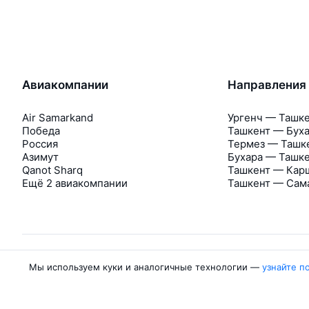
Авиакомпании
Направления
Air Samarkand
Ургенч — Ташк
Победа
Ташкент — Бух
Россия
Термез — Ташк
Азимут
Бухара — Ташк
Qanot Sharq
Ташкент — Кар
Ещё 2 авиакомпании
Ташкент — Сам
Мы используем куки и аналогичные технологии —
узнайте п
Об Авиасейлс
Авиасейлс
Пресс‑центр
©
2007–2026