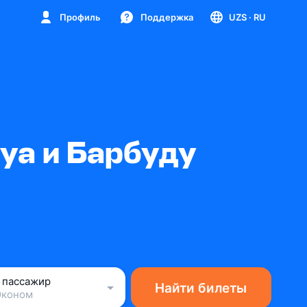
Профиль
Поддержка
UZS
· RU
уа и Барбуду
1 пассажир
Найти билеты
Эконом