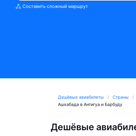
Составить сложный маршрут
Дешёвые авиабилеты
Страны
Ашхабада в Антигуа и Барбуду
Дешёвые авиабиле