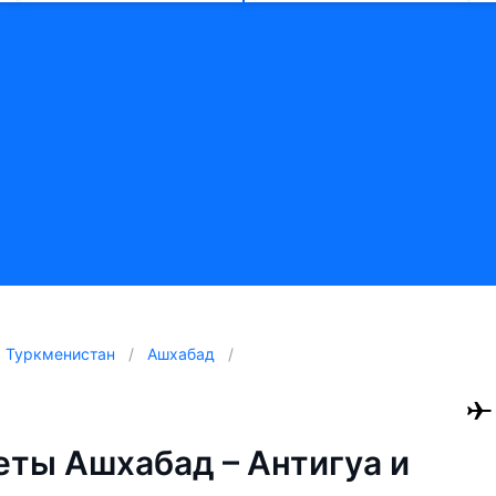
Туркменистан
Ашхабад
ты Ашхабад – Антигуа и