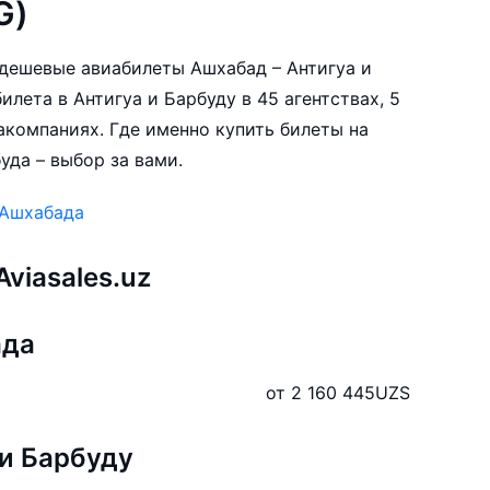
G)
е дешевые авиабилеты Ашхабад – Антигуа и
илета в Антигуа и Барбуду в 45 агентствах, 5
акомпаниях. Где именно купить билеты на
уда – выбор за вами.
 Ашхабада
viasales.uz
ада
от 2 160 445
UZS
 и Барбуду