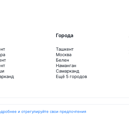
Города
ент
Ташкент
ара
Москва
ент
Белен
ент
Наманган
ши
Самарканд
арканд
Ещё 5 городов
одробнее и отрегулируйте свои предпочтения
Travelpayouts
Партнёрская программа