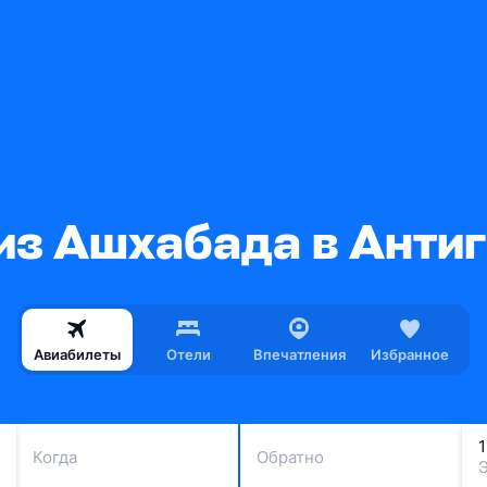
из Ашхабада в Антиг
Авиабилеты
Отели
Впечатления
Избранное
Когда
Обратно