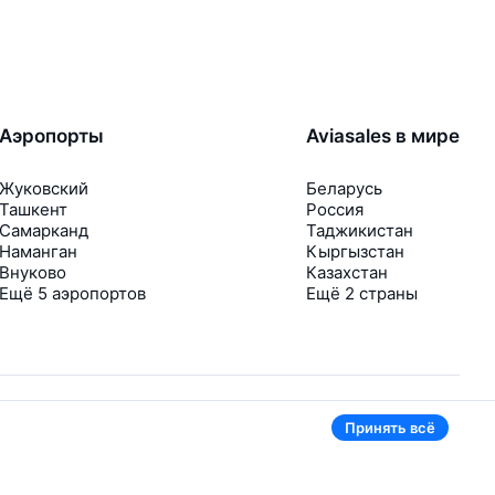
Аэропорты
Aviasales в мире
Жуковский
Беларусь
Ташкент
Россия
Самарканд
Таджикистан
Наманган
Кыргызстан
Внуково
Казахстан
Ещё 5 аэропортов
Ещё 2 страны
Принять всё
В приложении тоже удобно
Если цена на билет упадёт, сразу пришлём