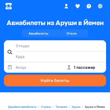
Авиабилеты из Аруши в Йемен
Авиабилеты
Отели
Когда
1 пассажир
Найти билеты
Дешёвые авиабилеты
Страны
Танзания
Аруша
Аруши в Йемен