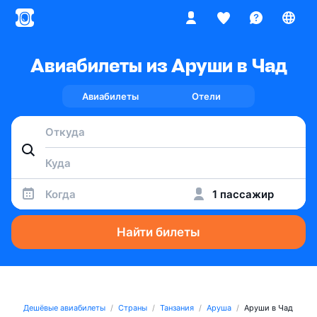
Авиабилеты из Аруши в Чад
Авиабилеты
Отели
Когда
1 пассажир
Найти билеты
Дешёвые авиабилеты
Страны
Танзания
Аруша
Аруши в Чад