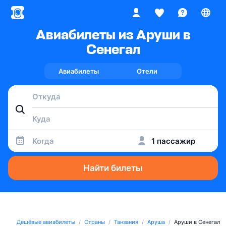
Авиабилеты из Аруши в
Сенегал
Авиабилеты
Отели
Когда
1 пассажир
Найти билеты
Дешёвые авиабилеты
Страны
Танзания
Аруша
Аруши в Сенегал