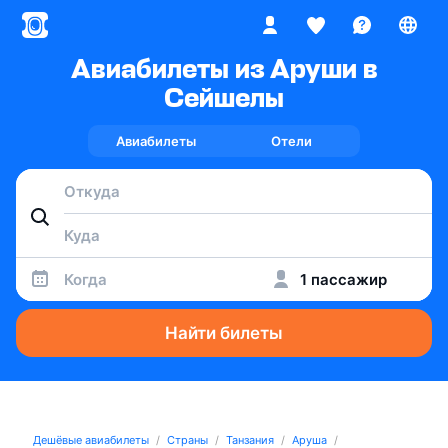
Авиабилеты из Аруши в
Сейшелы
Авиабилеты
Отели
Когда
1 пассажир
Найти билеты
Дешёвые авиабилеты
Страны
Танзания
Аруша