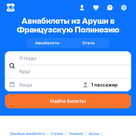
Авиабилеты из Аруши в
Французскую Полинезию
Авиабилеты
Отели
Когда
1 пассажир
Найти билеты
Дешёвые авиабилеты
Страны
Танзания
Аруша