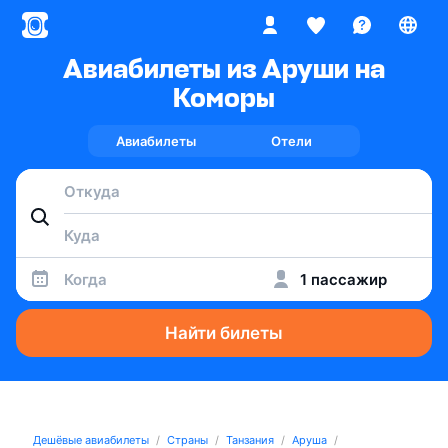
Авиабилеты из Аруши на
Коморы
Авиабилеты
Отели
Когда
1 пассажир
Найти билеты
Дешёвые авиабилеты
Страны
Танзания
Аруша