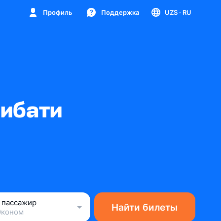
Профиль
Поддержка
UZS
· RU
рибати
1 пассажир
Найти билеты
Эконом