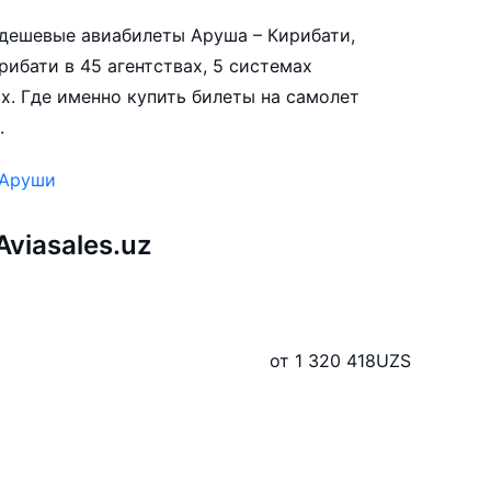
е дешевые авиабилеты Аруша – Кирибати,
ибати в 45 агентствах, 5 системах
х. Где именно купить билеты на самолет
.
 Аруши
viasales.uz
от 1 320 418
UZS