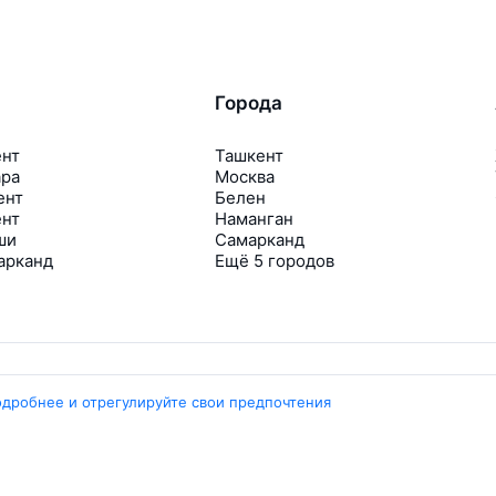
Города
ент
Ташкент
ара
Москва
ент
Белен
ент
Наманган
ши
Самарканд
арканд
Ещё 5 городов
одробнее и отрегулируйте свои предпочтения
Travelpayouts
Партнёрская программа
Медиа Yo’lovchi
Трэвел‑медиа Aviasales.uz