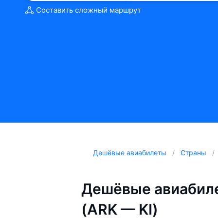
Составить сложный маршрут
Дешёвые авиабилеты
Страны
Дешёвые авиабиле
(ARK — KI)