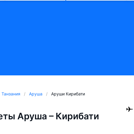
Танзания
Аруша
Аруши Кирибати
ты Аруша – Кирибати