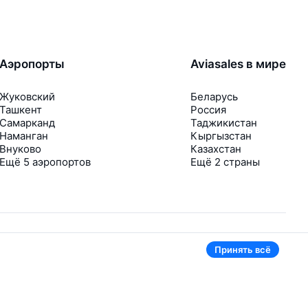
Аэропорты
Aviasales в мире
Жуковский
Беларусь
Ташкент
Россия
Самарканд
Таджикистан
Наманган
Кыргызстан
Внуково
Казахстан
Ещё 5 аэропортов
Ещё 2 страны
Принять всё
В приложении тоже удобно
Если цена на билет упадёт, сразу пришлём
уведомление