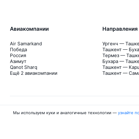
Авиакомпании
Направления
Air Samarkand
Ургенч — Ташк
Победа
Ташкент — Бух
Россия
Термез — Ташк
Азимут
Бухара — Ташк
Qanot Sharq
Ташкент — Кар
Ещё 2 авиакомпании
Ташкент — Сам
Мы используем куки и аналогичные технологии —
узнайте п
Об Авиасейлс
Авиасейлс
Пресс‑центр
©
2007–2026