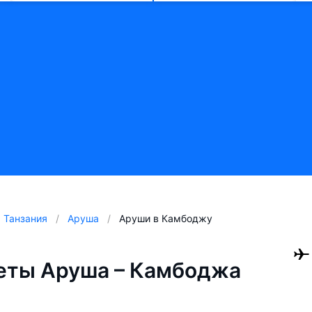
Танзания
Аруша
Аруши в Камбоджу
еты Аруша – Камбоджа