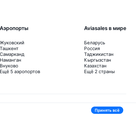
Аэропорты
Aviasales в мире
Жуковский
Беларусь
Ташкент
Россия
Самарканд
Таджикистан
Наманган
Кыргызстан
Внуково
Казахстан
Ещё 5 аэропортов
Ещё 2 страны
Принять всё
В приложении тоже удобно
Если цена на билет упадёт, сразу пришлём
уведомление