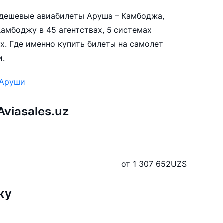
е дешевые авиабилеты Аруша – Камбоджа,
амбоджу в 45 агентствах, 5 системах
х. Где именно купить билеты на самолет
и.
 Аруши
viasales.uz
от 1 307 652
UZS
жу