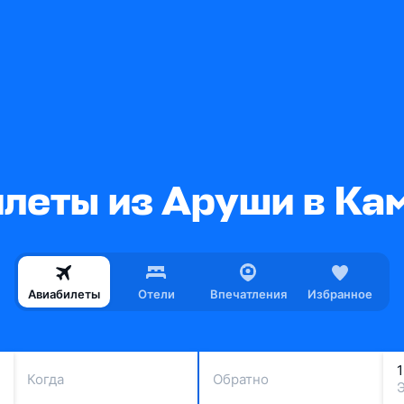
леты из Аруши в К
Авиабилеты
Отели
Впечатления
Избранное
Когда
Обратно