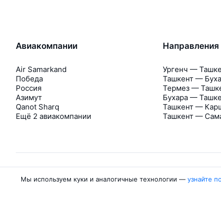
Авиакомпании
Направления
Air Samarkand
Ургенч — Ташк
Победа
Ташкент — Бух
Россия
Термез — Ташк
Азимут
Бухара — Ташк
Qanot Sharq
Ташкент — Кар
Ещё 2 авиакомпании
Ташкент — Сам
Мы используем куки и аналогичные технологии —
узнайте п
Об Авиасейлс
Авиасейлс
Пресс‑центр
©
2007–2026