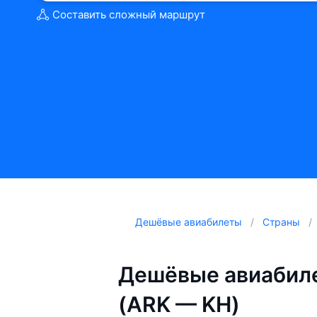
Составить сложный маршрут
Дешёвые авиабилеты
Страны
Дешёвые авиабил
(ARK — KH)