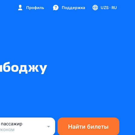
Профиль
Поддержка
UZS
· RU
амбоджу
1 пассажир
Найти билеты
Эконом