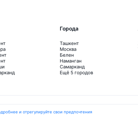
Города
ент
Ташкент
ара
Москва
ент
Белен
ент
Наманган
ши
Самарканд
арканд
Ещё 5 городов
одробнее и отрегулируйте свои предпочтения
Travelpayouts
Партнёрская программа
Медиа Yo’lovchi
Трэвел‑медиа Aviasales.uz