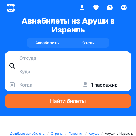
Авиабилеты из Аруши в
Израиль
Авиабилеты
Отели
Когда
1 пассажир
Найти билеты
Дешёвые авиабилеты
Страны
Танзания
Аруша
Аруши в Израиль