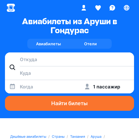
Авиабилеты из Аруши в
Гондурас
Авиабилеты
Отели
Когда
1 пассажир
Найти билеты
Дешёвые авиабилеты
Страны
Танзания
Аруша