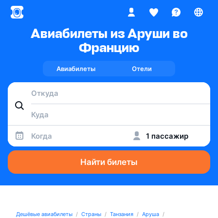
Авиабилеты из Аруши во
Францию
Авиабилеты
Отели
Когда
1 пассажир
Найти билеты
Дешёвые авиабилеты
Страны
Танзания
Аруша