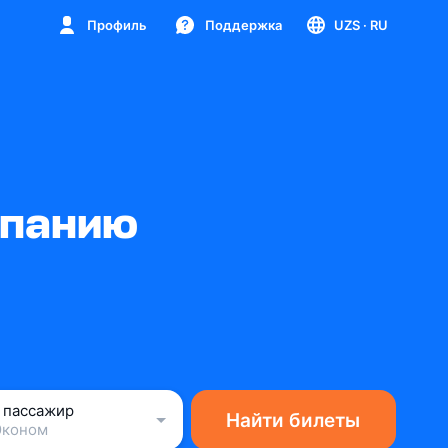
Профиль
Поддержка
UZS
· RU
спанию
1 пассажир
Найти билеты
Эконом