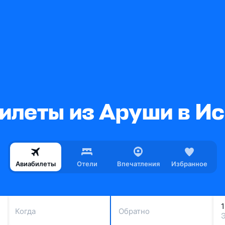
илеты из Аруши в И
Авиабилеты
Отели
Впечатления
Избранное
Когда
Обратно