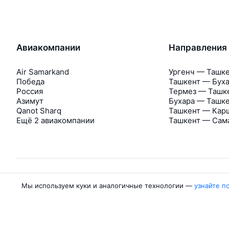
Авиакомпании
Направления
Air Samarkand
Ургенч — Ташк
Победа
Ташкент — Бух
Россия
Термез — Ташк
Азимут
Бухара — Ташк
Qanot Sharq
Ташкент — Кар
Ещё 2 авиакомпании
Ташкент — Сам
Мы используем куки и аналогичные технологии —
узнайте п
Об Авиасейлс
Авиасейлс
Пресс‑центр
©
2007–2026