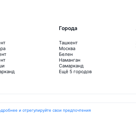
Города
ент
Ташкент
ара
Москва
ент
Белен
ент
Наманган
ши
Самарканд
арканд
Ещё 5 городов
одробнее и отрегулируйте свои предпочтения
Travelpayouts
Партнёрская программа
Медиа Yo’lovchi
Трэвел‑медиа Aviasales.uz