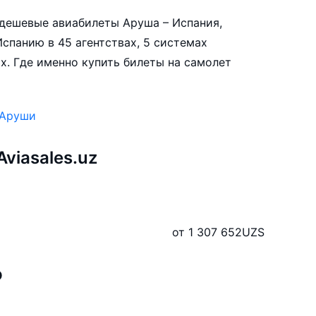
е дешевые авиабилеты Аруша – Испания,
спанию в 45 агентствах, 5 системах
х. Где именно купить билеты на самолет
 Аруши
viasales.uz
от 1 307 652
UZS
ю