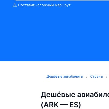
Составить сложный маршрут
Дешёвые авиабилеты
Страны
Дешёвые авиабиле
(ARK — ES)