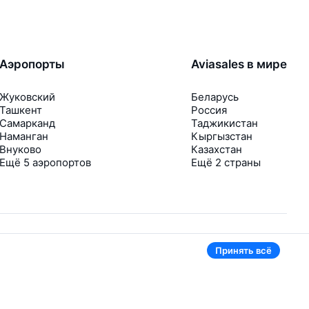
Аэропорты
Aviasales в мире
Жуковский
Беларусь
Ташкент
Россия
Самарканд
Таджикистан
Наманган
Кыргызстан
Внуково
Казахстан
Ещё 5 аэропортов
Ещё 2 страны
Принять всё
В приложении тоже удобно
Если цена на билет упадёт, сразу пришлём
уведомление