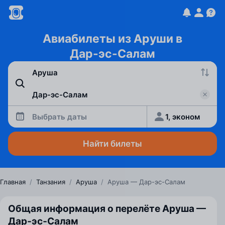
Авиабилеты из Аруши в
Дар-эс-Салам
Выбрать даты
1, эконом
Найти билеты
Главная
/
Танзания
/
Аруша
/
Аруша — Дар-эс-Салам
Общая информация о перелёте Аруша —
Дар‑эс‑Салам