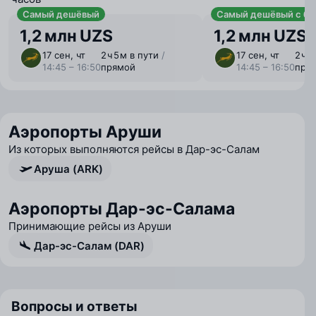
Самый дешёвый
Самый дешёвый с ба
1,2 млн UZS
1,2 млн UZS
17 сен, чт
2 ⁠ч 5 ⁠м в пути
/
17 сен, чт
2 ⁠ч 
14:45 – 16:50
прямой
14:45 – 16:50
пря
Аэропорты Аруши
Из которых выполняются рейсы в Дар-эс-Салам
Аруша (ARK)
Аэропорты Дар-эс-Салама
Принимающие рейсы из Аруши
Дар-эс-Салам (DAR)
Вопросы и ответы