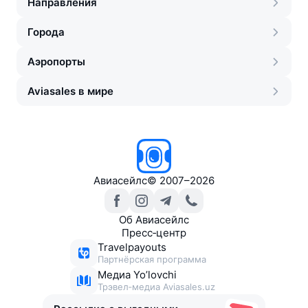
Направления
Города
Аэропорты
Aviasales в мире
Авиасейлс
©
2007–2026
Об Авиасейлс
Пресс‑центр
Travelpayouts
Партнёрская программа
Медиа Yo’lovchi
Трэвел‑медиа Aviasales.uz