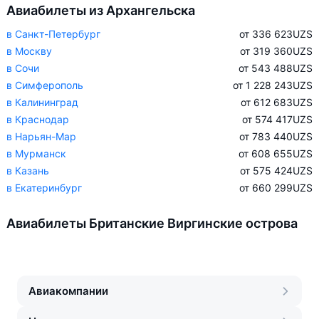
Авиабилеты из Архангельска
в Санкт-Петербург
от 336 623
UZS
в Москву
от 319 360
UZS
в Сочи
от 543 488
UZS
в Симферополь
от 1 228 243
UZS
в Калининград
от 612 683
UZS
в Краснодар
от 574 417
UZS
в Нарьян-Мар
от 783 440
UZS
в Мурманск
от 608 655
UZS
в Казань
от 575 424
UZS
в Екатеринбург
от 660 299
UZS
Авиабилеты Британские Виргинские острова
Авиакомпании