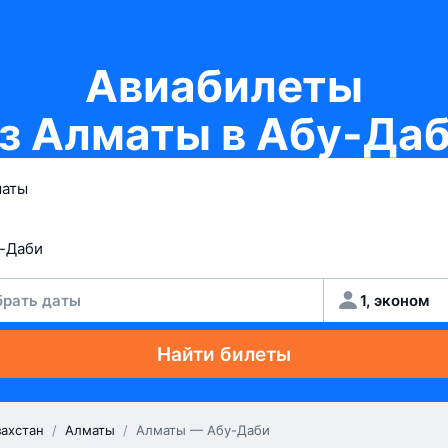
Авиабилеты
з Алматы в Абу-Да
рать даты
1, эконом
Найти билеты
захстан
/
Алматы
/
Алматы — Абу-Даби