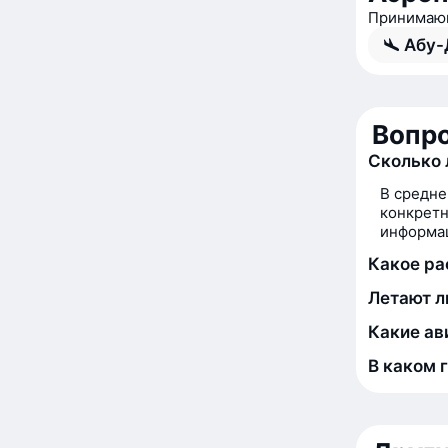
Принимающ
Абу-
Вопро
Сколько 
В средне
конкретн
информац
Какое ра
Летают л
Какие ав
В каком 