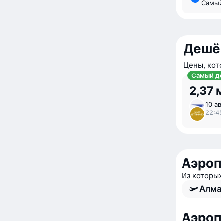
Самы
Дешё
Цены, кот
Самый д
2,37 
10 ав
22:4
Аэро
Из которы
Алма
Аэроп