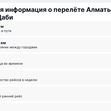
я информация о перелёте Алмат
Даби
6 ⁠м
я в пути
4 км
тояние между городами
ица во времени
чество рейсов в неделю
5
й ранний рейс
5