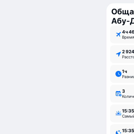
Обща
Абу‑
4 ⁠ч 4
Врем
2 92
Расс
1 ⁠ч
Разн
3
Коли
15:3
Самы
15:3