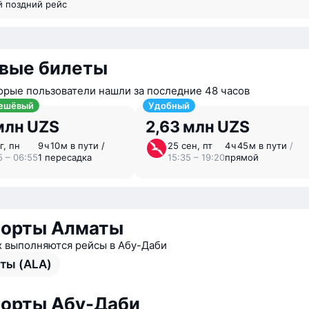
й поздний рейс
вые билеты
орые пользователи нашли за последние 48 часов
ешёвый
Удобный
млн UZS
2,63 млн UZS
г, пн
9 ⁠ч 10 ⁠м в пути /
25 сен, пт
4 ⁠ч 45 ⁠м в пути
/
5 – 06:55
1 пересадка
15:35 – 19:20
прямой
порты Алматы
х выполняются рейсы в Абу-Даби
ты (ALA)
орты Абу-Даби