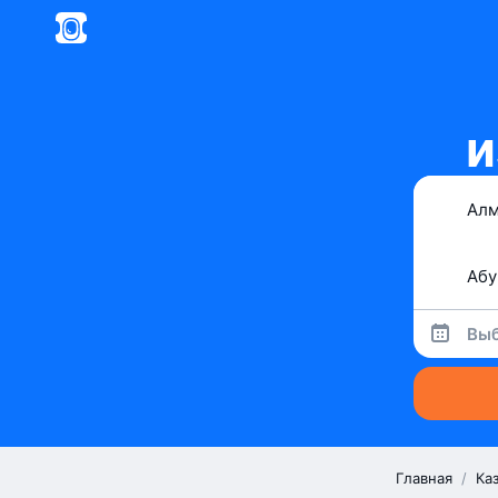
и
Выб
Главная
/
Ка