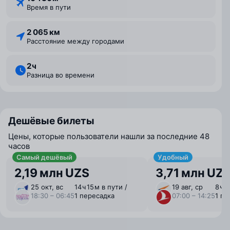
Время в пути
2 065 км
Расстояние между городами
2 ⁠ч
Разница во времени
Дешёвые билеты
Цены, которые пользователи нашли за последние 48
часов
Самый дешёвый
Удобный
2,19 млн UZS
3,71 млн UZ
25 окт, вс
14 ⁠ч 15 ⁠м в пути /
19 авг, ср
8 ⁠ч 
18:30 – 06:45
1 пересадка
07:00 – 14:25
1 пе