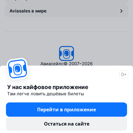
Aviasales в мире
Авиасейлс
© 2007–2026
0+
Об Авиасейлс
Пресс‑центр
У нас кайфовое приложение
Travelpayouts
Там легче ловить дешёвые билеты
Партнёрская программа
Медиа Yo'lovchi
Перейти в приложение
Трэвел‑медиа Aviasales.uz
Юридические документы
Остаться на сайте