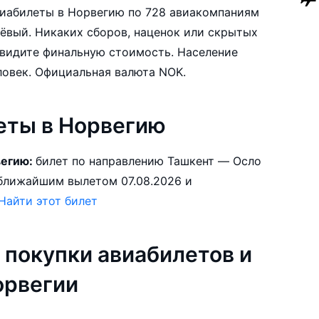
авиабилеты в Норвегию по 728 авиакомпаниям
ёвый. Никаких сборов, наценок или скрытых
те финальную стоимость. Население
Норвегии составляет 5,009,150 человек. Официальная валюта NOK.
еты в Норвегию
вегию:
билет по направлению Ташкент — Осло
Найти этот билет
 покупки авиабилетов и
орвегии