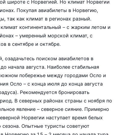
ной широте с Норвегией. Но климат Норвегии
гионах. Покупая авиабилеты в Норвегию,
ы, так как климат в регионах разный.
 климат континентальный – с жарким летом и
йонах – умеренный морской климат, с
в в сентябре и октябре.
й, озадачьтесь поиском авиабилетов в
до начала августа. Наиболее стабильная
а южном побережье между городами Осло и
ия Осло – с конца июля до конца августа
радуса). Рекомендуется бронировать
риод. В северных районах страны с ноября по
льное явление – северное сияние. Примерно
Северной Норвегии наступает время белых
о сезона. Опытные туристы советуют
 Норвегию за 1,5 – 2 месяца до начала тура.