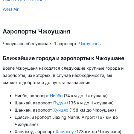
West Air
+ ещё 1
Donghai Airlines
Аэропорты Чжоушаня
Чжоушань обслуживает 1 аэропорт:
Чжоушань
Ближайшие города и аэропорты к Чжоушане
Возле Чжоушаня находятся следующие крупные города и
аэропорты, из которых, в случае необходимости, вы
сможете добраться до пункта назначения:
Нинбо, аэропорт
Нинбо
(74 км до Чжоушаня)
Шанхай, аэропорт
Пудун
(135 км до Чжоушаня)
Шанхай, аэропорт
Хунцяо
(158 км до Чжоушаня)
Цзясин, аэропорт Jiaxing Nanhu Airport (167 км до
Чжоушаня)
Ханчжоу, аэропорт
Ханчжоу
(173 км до Чжоушаня)