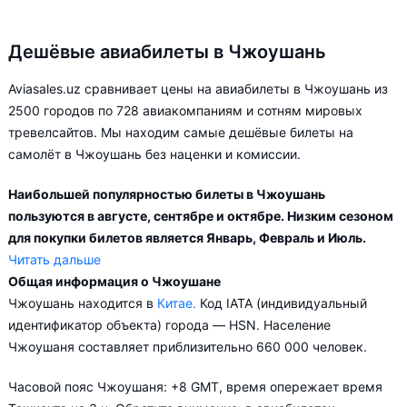
Дешёвые авиабилеты в Чжоушань
Aviasales.uz сравнивает цены на авиабилеты в Чжоушань из
2500 городов по 728 авиакомпаниям и сотням мировых
тревелсайтов. Мы находим самые дешёвые билеты на
самолёт в Чжоушань без наценки и комиссии.
Наибольшей популярностью билеты в Чжоушань
пользуются в августе, сентябре и октябре. Низким сезоном
для покупки билетов является Январь, Февраль и Июль.
Читать дальше
Общая информация о Чжоушане
Город Чжоушань обслуживается аэропортами: Чжоушань.
Чжоушань находится в
Китае.
Код IATA (индивидуальный
Прямые рейсы в Чжоушань выполняются 12
идентификатор объекта) города — HSN. Население
авиакомпаниями. Больше всего рейсов выполняет
Чжоушаня составляет приблизительно 660 000 человек.
авиакомпания Fuzhou Airlines.
Часовой пояс Чжоушаня: +8 GMT, время опережает время
В зависимости от количества дней, оставшихся до вылета,