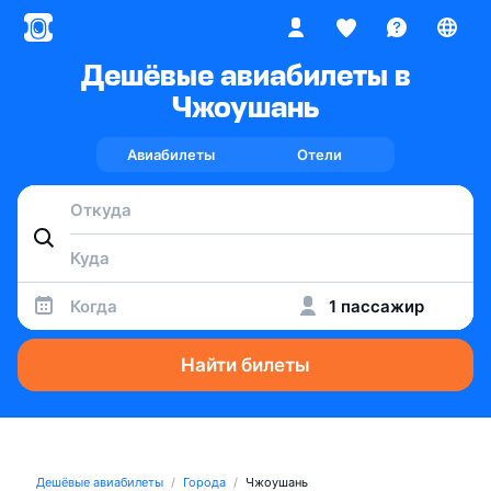
Дешёвые авиабилеты в
Чжоушань
Авиабилеты
Отели
Когда
1 пассажир
Найти билеты
Дешёвые авиабилеты
Города
Чжоушань