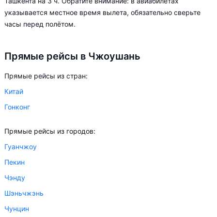
Ташкента на 3 ч. Обратите внимание: в авиабилетах
цена билета на самолёт из в Чжоушань может измениться
указывается местное время вылета, обязательно сверьте
более чем на 82%.
часы перед полётом.
Aviasales.uz советует купить авиабилеты в Чжоушань
Прямые рейсы в Чжоушань
заранее, чтобы вы могли выбирать условия перелёта,
ориентируясь на свои пожелания и финансовые
Прямые рейсы из стран:
возможности.
Китай
Гонконг
Прямые рейсы из городов:
Гуанчжоу
Пекин
Чэнду
Шэньчжэнь
Чунцин