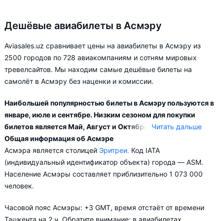
Дешёвые авиабилеты в Асмэру
Aviasales.uz сравнивает цены на авиабилеты в Асмэру из
2500 городов по 728 авиакомпаниям и сотням мировых
тревелсайтов. Мы находим самые дешёвые билеты на
самолёт в Асмэру без наценки и комиссии.
Наибольшей популярностью билеты в Асмэру пользуются в
январе, июле и сентябре. Низким сезоном для покупки
билетов является Май, Август и Октябрь.
Читать дальше
Общая информация об Асмэре
Город Асмэра обслуживается аэропортами: Асмэра. Прямые
Асмэра является столицей
Эритреи.
Код IATA
рейсы в Асмэру выполняются 5 авиакомпаниями. Больше
(индивидуальный идентификатор объекта) города — ASM.
всего рейсов выполняет авиакомпания Turkish Airlines.
Население Асмэры составляет приблизительно 1 073 000
человек.
В зависимости от количества дней, оставшихся до вылета,
цена билета на самолёт в Асмэру может измениться более
Часовой пояс Асмэры: +3 GMT, время отстаёт от времени
чем в два раза.
Ташкента на 2 ч. Обратите внимание: в авиабилетах