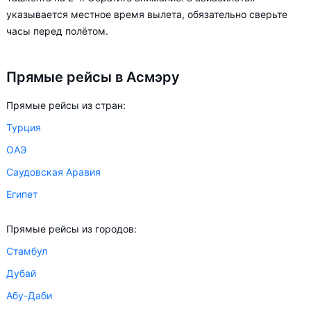
указывается местное время вылета, обязательно сверьте
Aviasales.uz советует купить авиабилеты в Асмэру заранее,
часы перед полётом.
чтобы вы могли выбирать условия перелёта, ориентируясь на
свои пожелания и финансовые возможности.
Прямые рейсы в Асмэру
Прямые рейсы из стран:
Турция
ОАЭ
Саудовская Аравия
Египет
Прямые рейсы из городов:
Стамбул
Дубай
Абу-Даби