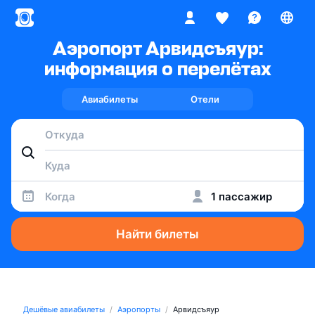
Аэропорт Арвидсъяур:
информация о перелётах
Авиабилеты
Отели
Когда
1 пассажир
Найти билеты
Дешёвые авиабилеты
Аэропорты
Арвидсъяур