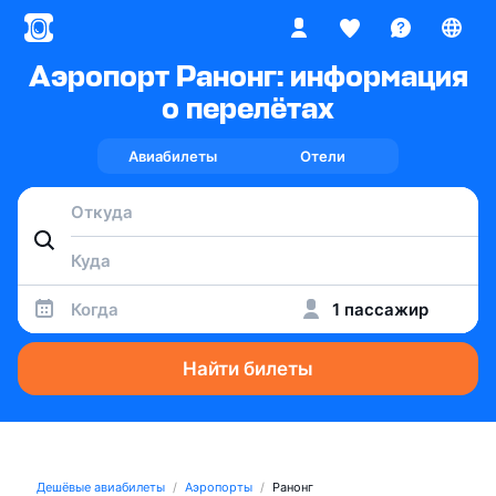
Аэропорт Ранонг: информация
о перелётах
Авиабилеты
Отели
Когда
1 пассажир
Найти билеты
Дешёвые авиабилеты
Аэропорты
Ранонг