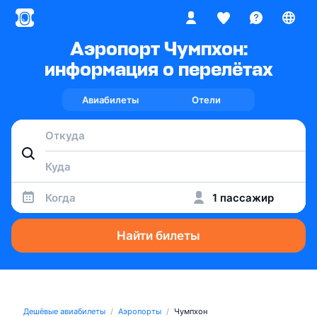
Аэропорт Чумпхон:
информация о перелётах
Авиабилеты
Отели
Когда
1 пассажир
Найти билеты
Дешёвые авиабилеты
Аэропорты
Чумпхон