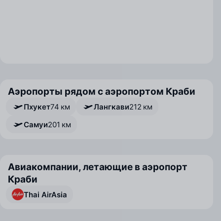
Аэропорты рядом с аэропортом Краби
Пхукет
74 км
Лангкави
212 км
Самуи
201 км
Авиакомпании, летающие в аэропорт
Краби
Thai AirAsia