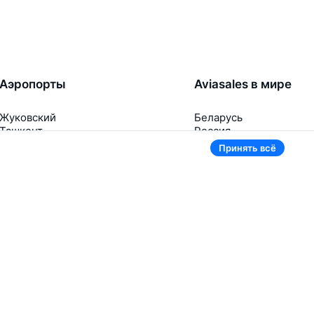
Аэропорты
Aviasales в мире
Жуковский
Беларусь
Ташкент
Россия
Самарканд
Таджикистан
Принять всё
Наманган
Кыргызстан
Внуково
Казахстан
Ещё 5 аэропортов
Ещё 2 страны
В приложении тоже удобно
Если цена на билет упадёт, сразу пришлём