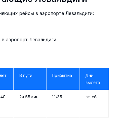
няющих рейсы в аэропорте Левальдиги:
в аэропорт Левальдиги:
лет
В пути
Прибытие
Дни
вылета
:40
2ч 55мин
11:35
вт, сб