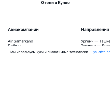
Отели в Кунео
Авиакомпании
Направления
Air Samarkand
Ургенч — Ташк
Победа
Ташкент — Бух
Россия
Термез — Ташк
Мы используем куки и аналогичные технологии —
узнайте п
Азимут
Бухара — Ташк
Qanot Sharq
Ташкент — Кар
Ещё 2 авиакомпании
Ташкент — Сам
Об Авиасейлс
Авиасейлс
Пресс‑центр
©
2007–2026