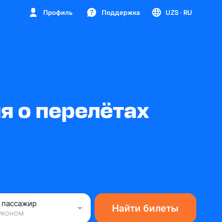
Профиль
Поддержка
UZS
· RU
я о перелётах
1 пассажир
Найти билеты
Эконом