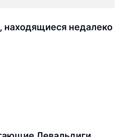
, находящиеся недалеко
тающие Левальдиги