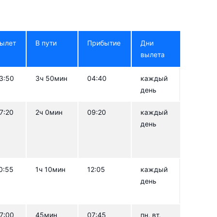
ылет
В пути
Прибытие
Дни
вылета
3:50
3ч 50мин
04:40
каждый
день
7:20
2ч 0мин
09:20
каждый
день
0:55
1ч 10мин
12:05
каждый
день
7:00
45мин
07:45
пн, вт,