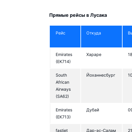
Прямые рейсы в Лусака
Рейс
Откуда
В
Emirates
Хараре
1
(EK714)
South
Йоханнесбург
1
African
Airways
(SA62)
Emirates
Дубай
0
(EK713)
fastjet
Дар-эс-Салам
2