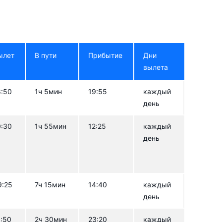
ылет
В пути
Прибытие
Дни
вылета
8:50
1ч 5мин
19:55
каждый
день
0:30
1ч 55мин
12:25
каждый
день
9:25
7ч 15мин
14:40
каждый
день
1:50
2ч 30мин
23:20
каждый