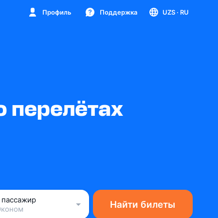
Профиль
Поддержка
UZS
· RU
о перелётах
1 пассажир
Найти билеты
Эконом