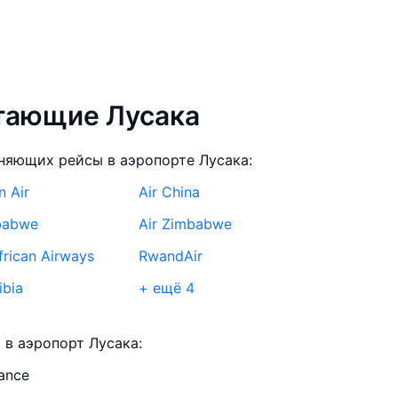
тающие Лусака
няющих рейсы в аэропорте Лусака:
n Air
Air China
babwe
Air Zimbabwe
frican Airways
RwandAir
ibia
+ ещё 4
irways
Kenya Airways
в аэропорт Лусака:
iance