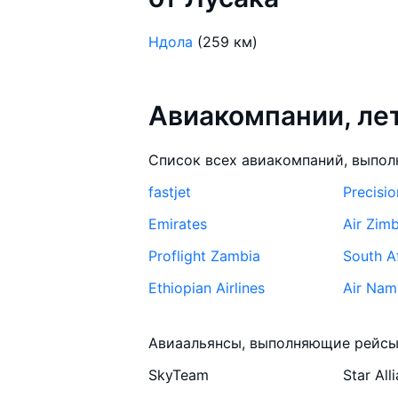
Ндола
(259 км)
Авиакомпании, ле
Список всех авиакомпаний, выпол
fastjet
Precisio
Emirates
Air Zim
Proflight Zambia
South A
Ethiopian Airlines
Air Nam
Air Namibia
Kenya A
Авиаальянсы, выполняющие рейсы 
Air Botswana
SkyTeam
Star All