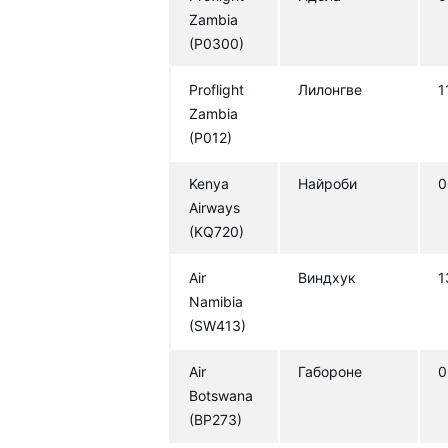
Zambia
(P0300)
Proflight
Лилонгве
1
Zambia
(P012)
Kenya
Найроби
0
Airways
(KQ720)
Air
Виндхук
1
Namibia
(SW413)
Air
Габороне
0
Botswana
(BP273)