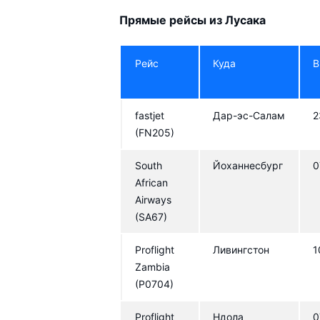
Прямые рейсы из Лусака
Рейс
Куда
В
fastjet
Дар-эс-Салам
2
(FN205)
South
Йоханнесбург
0
African
Airways
(SA67)
Proflight
Ливингстон
1
Zambia
(P0704)
Proflight
Ндола
0