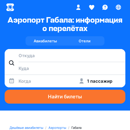
Аэропорт Габала: информация
о перелётах
Авиабилеты
Отели
Когда
1 пассажир
Найти билеты
Дешёвые авиабилеты
Аэропорты
Габала