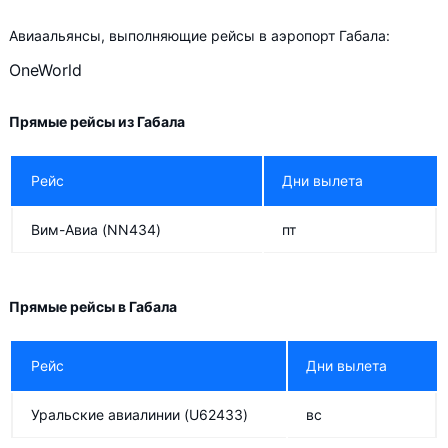
Авиаальянсы, выполняющие рейсы в аэропорт Габала:
OneWorld
Прямые рейсы из Габала
Рейс
Дни вылета
Вим-Авиа
(NN434)
пт
Прямые рейсы в Габала
Рейс
Дни вылета
Уральские авиалинии
(U62433)
вс