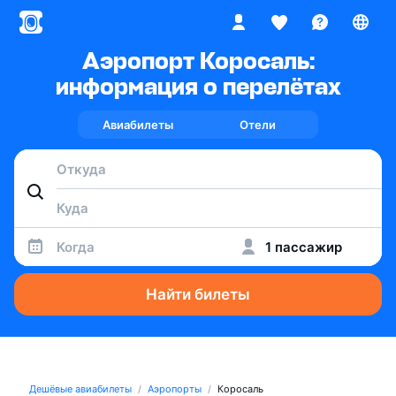
Аэропорт Коросаль:
информация о перелётах
Авиабилеты
Отели
Когда
1 пассажир
Найти билеты
Дешёвые авиабилеты
Аэропорты
Коросаль