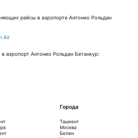
лняющих рейсы в аэропорте Антонио Рольдан
n Air
в аэропорт Антонио Рольдан Бетанкур:
Города
ент
Ташкент
ара
Москва
ент
Белен