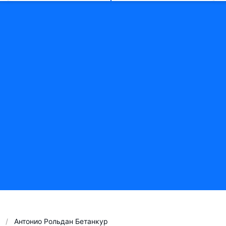
Антонио Рольдан Бетанкур