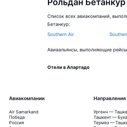
Рольдан Бетанкур
Список всех авиакомпаний, выпо
Бетанкур:
Southern Air
Souther
Авиаальянсы, выполняющие рейсы 
Отели в Апартадо
Авиакомпании
Направления
Air Samarkand
Ургенч — Ташк
Победа
Ташкент — Бух
Россия
Термез — Ташк