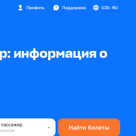
Профиль
Поддержка
UZS
· RU
р: информация о
1 пассажир
Найти билеты
Эконом