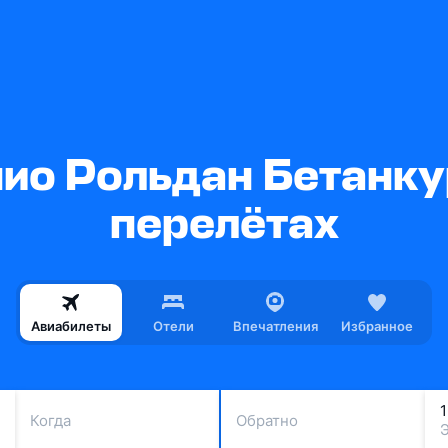
ио Рольдан Бетанку
перелётах
Авиабилеты
Отели
Впечатления
Избранное
Когда
Обратно