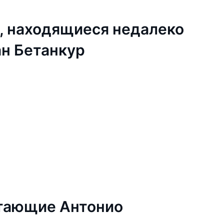
, находящиеся недалеко
ан Бетанкур
етающие Антонио