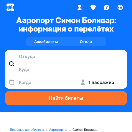
Аэропорт Симон Боливар:
информация о перелётах
Авиабилеты
Отели
Когда
1 пассажир
Найти билеты
Дешёвые авиабилеты
Аэропорты
Симон Боливар