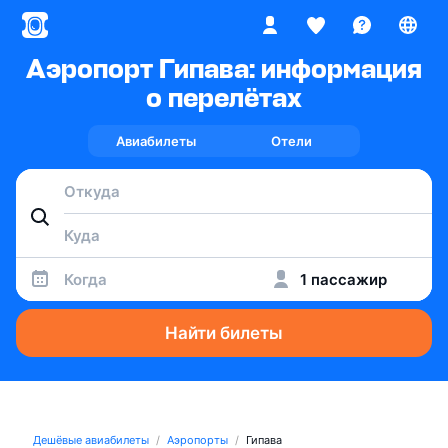
Аэропорт Гипава: информация
о перелётах
Авиабилеты
Отели
Когда
1 пассажир
Найти билеты
Дешёвые авиабилеты
Аэропорты
Гипава