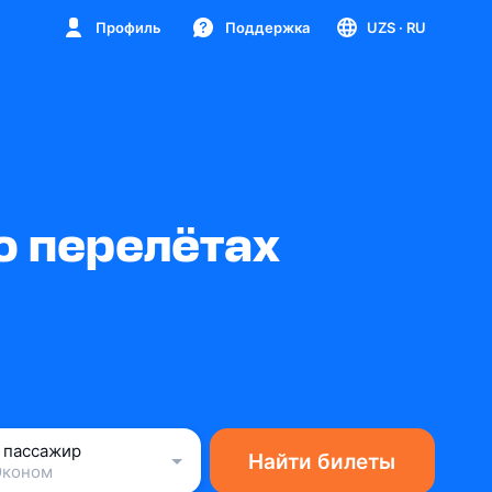
Профиль
Поддержка
UZS
· RU
о перелётах
1 пассажир
Найти билеты
Эконом