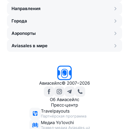
Направления
Города
Аэропорты
Aviasales в мире
Авиасейлс
©
2007–2026
Об Авиасейлс
Пресс‑центр
Travelpayouts
Партнёрская программа
Медиа Yo’lovchi
Трэвел‑медиа Aviasales.uz