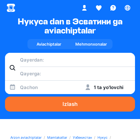
Нукуса dan в Эсватини ga
aviachiptalar
Aviachiptalar
Mehmonxonalar
Qachon
1 ta yo'lovchi
Izlash
Arzon aviachiptalar
Mamlakatlar
Узбекистан
Нукус