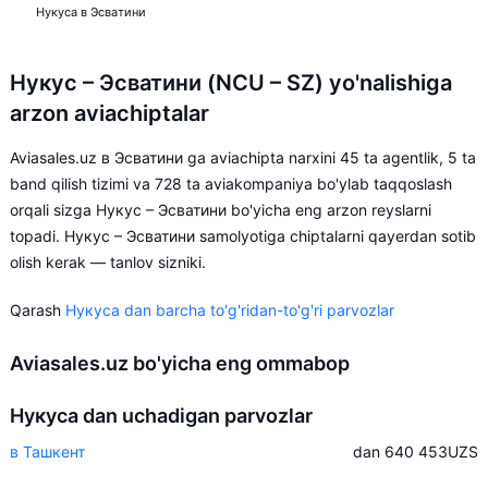
Нукуса в Эсватини
Нукус – Эсватини (NCU – SZ) yo'nalishiga
arzon aviachiptalar
Aviasales.uz в Эсватини ga aviachipta narxini 45 ta agentlik, 5 ta
band qilish tizimi va 728 ta aviakompaniya bo'ylab taqqoslash
orqali sizga Нукус – Эсватини bo'yicha eng arzon reyslarni
topadi. Нукус – Эсватини samolyotiga chiptalarni qayerdan sotib
olish kerak — tanlov sizniki.
Qarash
Нукуса dan barcha to'g'ridan-to'g'ri parvozlar
Aviasales.uz bo'yicha eng ommabop
Нукуса dan uchadigan parvozlar
в Ташкент
dan 640 453
UZS