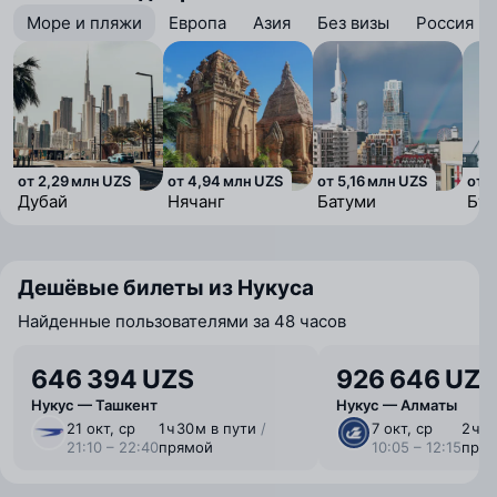
Море и пляжи
Европа
Азия
Без визы
Россия
от 2,29 млн UZS
от 4,94 млн UZS
от 5,16 млн UZS
от 1
Дубай
Нячанг
Батуми
Буэ
Дешёвые билеты из Нукуса
Найденные пользователями за 48 часов
646 394 UZS
926 646 UZS
Нукус — Ташкент
Нукус — Алматы
21 окт, ср
1 ⁠ч 30 ⁠м в пути
/
7 окт, ср
2 ⁠ч 
21:10 – 22:40
прямой
10:05 – 12:15
пря