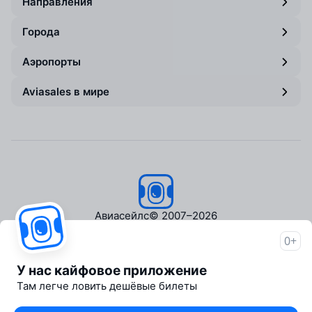
Направления
Города
Аэропорты
Aviasales в мире
Авиасейлс
© 2007–2026
0+
Об Авиасейлс
Пресс‑центр
У нас кайфовое приложение
Travelpayouts
Там легче ловить дешёвые билеты
Партнёрская программа
Медиа Yo'lovchi