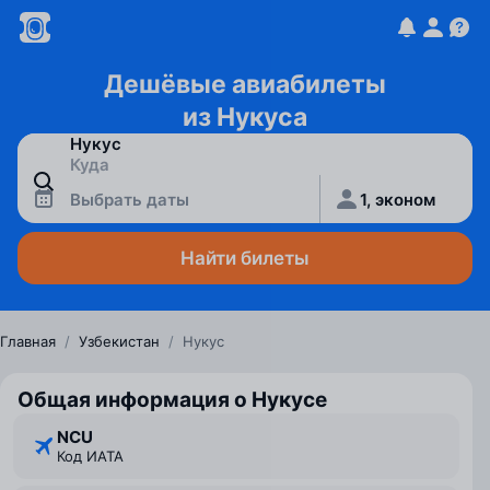
Дешёвые авиабилеты
из Нукуса
Выбрать даты
1, эконом
Найти билеты
Главная
/
Узбекистан
/
Нукус
Общая информация о Нукусе
NCU
Код ИАТА