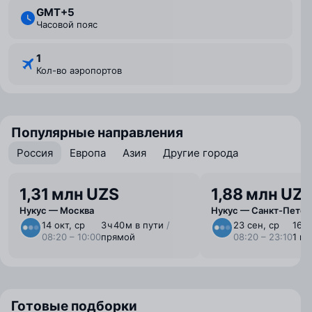
GMT+5
Часовой пояс
1
Кол-во аэропортов
Популярные направления
Россия
Европа
Азия
Другие города
1,31 млн UZS
1,88 млн UZ
Нукус — Москва
Нукус — Санкт-Петер
14 окт, ср
3 ⁠ч 40 ⁠м в пути
/
23 сен, ср
16 ⁠ч
08:20 – 10:00
прямой
08:20 – 23:10
1 п
Готовые подборки