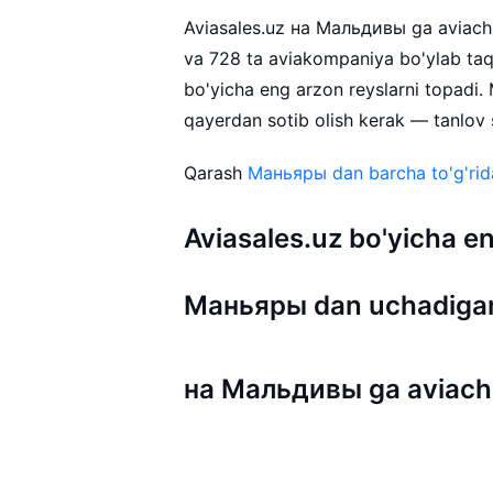
Aviasales.uz на Мальдивы ga aviachipt
va 728 ta aviakompaniya bo'ylab ta
bo'yicha eng arzon reyslarni topadi
qayerdan sotib olish kerak — tanlov s
Qarash
Маньяры dan barcha to'g'rida
Aviasales.uz bo'yicha
Маньяры dan uchadigan
на Мальдивы ga aviachi