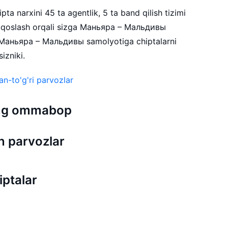
a narxini 45 ta agentlik, 5 ta band qilish tizimi
qqoslash orqali sizga Маньяра – Мальдивы
. Маньяра – Мальдивы samolyotiga chiptalarni
izniki.
n-to'g'ri parvozlar
 eng ommabop
 parvozlar
ptalar