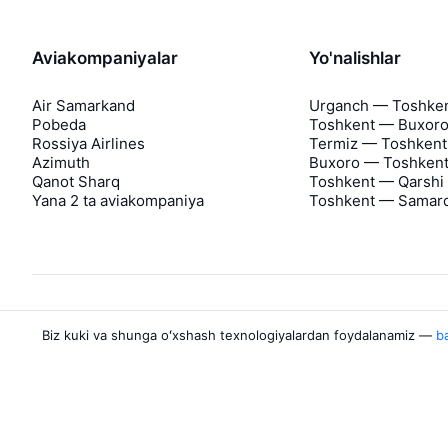
Aviakompaniyalar
Yo'nalishlar
Air Samarkand
Urganch — Toshke
Pobeda
Toshkent — Buxor
Rossiya Airlines
Termiz — Toshkent
Azimuth
Buxoro — Toshken
Qanot Sharq
Toshkent — Qarshi
Yana 2 ta aviakompaniya
Toshkent — Samar
Biz kuki va shunga oʻxshash texnologiyalardan foydalanamiz —
ba
Aviasales haqida
Aviasales
Matbuot markazi
©
2007–2026