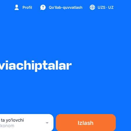
Profil
Qo'llab-quvvatlash
UZS
· UZ
iachiptalar
 ta yo'lovchi
Izlash
Ekonom