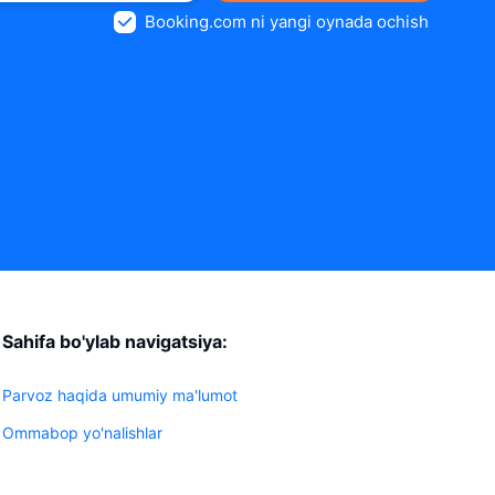
Booking.com ni yangi oynada ochish
Sahifa bo'ylab navigatsiya:
Parvoz haqida umumiy ma'lumot
Ommabop yo'nalishlar