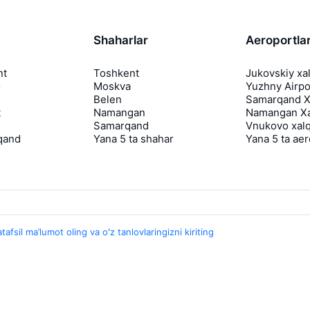
Shaharlar
Aeroportla
nt
Toshkent
Jukovskiy xa
o
Moskva
Yuzhny Airpo
Belen
Samarqand Xa
t
Namangan
Namangan Xa
Samarqand
Vnukovo xalq
qand
Yana 5 ta shahar
Yana 5 ta ae
tafsil ma’lumot oling va oʻz tanlovlaringizni kiriting
Travelpayouts
Hamkorlik dasturi
Media Yo'lovchi
aviasales.uz Sayohat mediasi