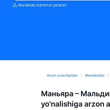
Murakkab marshrut yaratish
Arzon aviachiptalar
Mamlakatlar
Маньяра – Мальди
yo'nalishiga arzon 