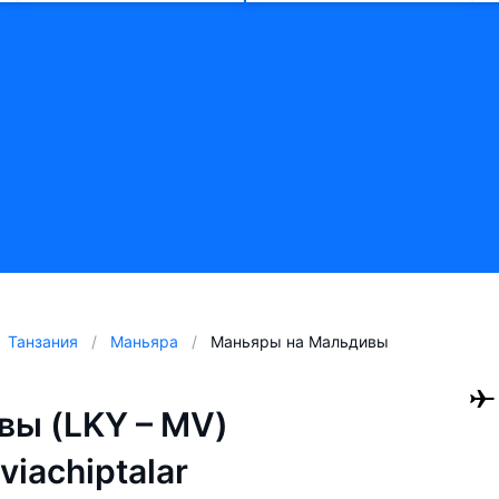
Танзания
Маньяра
Маньяры на Мальдивы
вы (LKY – MV)
aviachiptalar