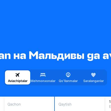
n на Мальдивы ga av
Aviachiptalar
Mehmonxonalar
Qoʻllanmalar
Saralanganlar
1
Qachon
Qaytish