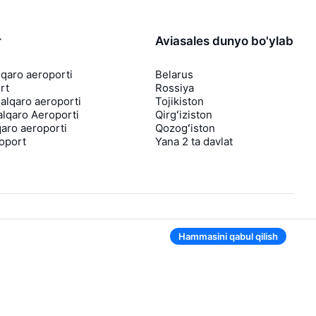
r
Aviasales dunyo bo'ylab
lqaro aeroporti
Belarus
rt
Rossiya
lqaro aeroporti
Tojikiston
lqaro Aeroporti
Qirgʻiziston
aro aeroporti
Qozogʻiston
roport
Yana 2 ta davlat
Hammasini qabul qilish
Ilovada ham qulay
Agar chipta narxi tushsa, sizga darhol
bildirishnoma yuboramiz
Foydali chipta takliflari bilan xabarlar