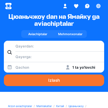
Цюаньчжоу dan на Ямайку ga
aviachiptalar
Aviachiptalar
Mehmonxonalar
Qachon
1 ta yo'lovchi
Izlash
Arzon aviachiptalar
Mamlakatlar
Китай
Цюаньчжоу