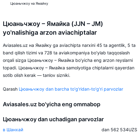
Цюаньчжоу на Ямайку
Цюаньчжоу – Ямайка (JJN – JM)
yo'nalishiga arzon aviachiptalar
Aviasales.uz на Ямайку ga aviachipta narxini 45 ta agentlik, 5 ta
band qilish tizimi va 728 ta aviakompaniya bo'ylab taqqoslash
orqali sizga Цюаньчжоу – Ямайка bo'yicha eng arzon reyslarni
topadi. Цюаньчжоу – Ямайка samolyotiga chiptalarni qayerdan
sotib olish kerak — tanlov sizniki.
Qarash
Цюаньчжоу dan barcha to'g'ridan-to'g'ri parvozlar
Aviasales.uz bo'yicha eng ommabop
Цюаньчжоу dan uchadigan parvozlar
в Шанхай
dan 562 534
UZS