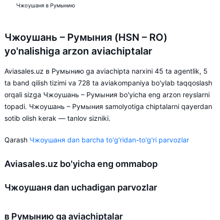
Чжоушаня в Румынию
Чжоушань – Румыния (HSN – RO)
yo'nalishiga arzon aviachiptalar
Aviasales.uz в Румынию ga aviachipta narxini 45 ta agentlik, 5
ta band qilish tizimi va 728 ta aviakompaniya bo'ylab taqqoslash
orqali sizga Чжоушань – Румыния bo'yicha eng arzon reyslarni
topadi. Чжоушань – Румыния samolyotiga chiptalarni qayerdan
sotib olish kerak — tanlov sizniki.
Qarash
Чжоушаня dan barcha to'g'ridan-to'g'ri parvozlar
Aviasales.uz bo'yicha eng ommabop
Чжоушаня dan uchadigan parvozlar
в Румынию ga aviachiptalar