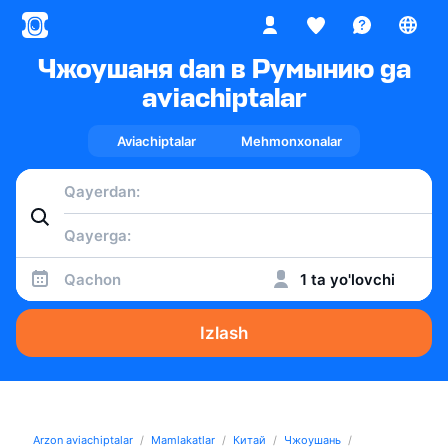
Чжоушаня dan в Румынию ga
aviachiptalar
Aviachiptalar
Mehmonxonalar
Qachon
1 ta yo'lovchi
Izlash
Arzon aviachiptalar
Mamlakatlar
Китай
Чжоушань