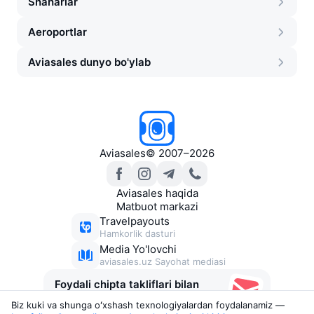
Shaharlar
Aeroportlar
Aviasales dunyo bo'ylab
Aviasales
©
2007–2026
Aviasales haqida
Matbuot markazi
Travelpayouts
Hamkorlik dasturi
Media Yo'lovchi
aviasales.uz Sayohat mediasi
Foydali chipta takliflari bilan
xabarlar
Biz kuki va shunga oʻxshash texnologiyalardan foydalanamiz —