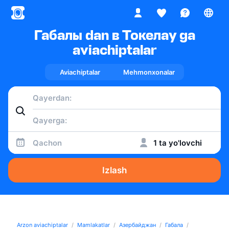
Габалы dan в Токелау ga
aviachiptalar
Aviachiptalar
Mehmonxonalar
Qachon
1 ta yo'lovchi
Izlash
Arzon aviachiptalar
Mamlakatlar
Азербайджан
Габала