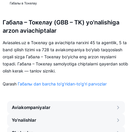
Габалы в Токелау
Габала – Токелау (GBB – TK) yo'nalishiga
arzon aviachiptalar
Aviasales.uz в Токелау ga aviachipta narxini 45 ta agentlik, 5 ta
band qilish tizimi va 728 ta aviakompaniya bo'ylab taqqoslash
orqali sizga Габала – Токелау bo'yicha eng arzon reyslarni
topadi. Габала – Токелау samolyotiga chiptalarni qayerdan sotib
olish kerak — tanlov sizniki.
Qarash
Габалы dan barcha to'g'ridan-to'g'ri parvozlar
Aviakompaniyalar
Yo'nalishlar