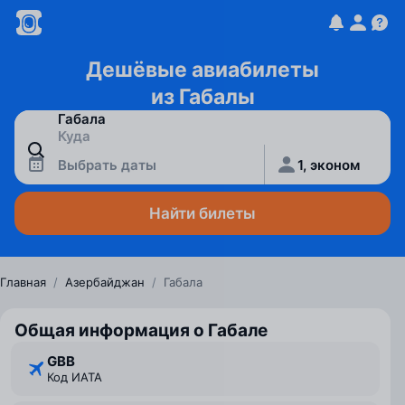
Дешёвые авиабилеты
из Габалы
Выбрать даты
1, эконом
Найти билеты
Главная
/
Азербайджан
/
Габала
Общая информация о Габале
GBB
Код ИАТА