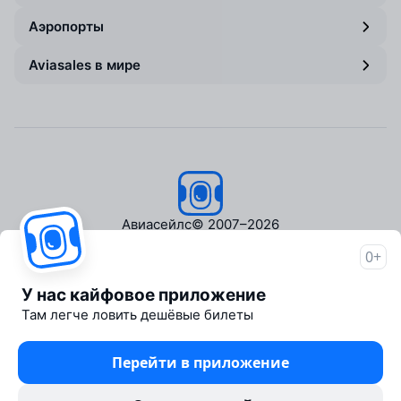
Аэропорты
Aviasales в мире
Авиасейлс
© 2007–2026
0+
Об Авиасейлс
Пресс‑центр
У нас кайфовое приложение
Travelpayouts
Там легче ловить дешёвые билеты
Партнёрская программа
Медиа Yo'lovchi
Перейти в приложение
Трэвел‑медиа Aviasales.uz
Юридические документы