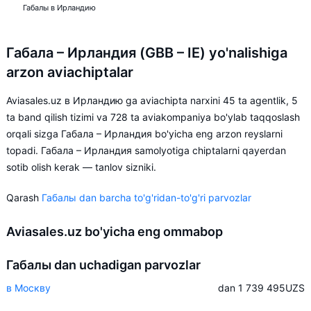
Габалы в Ирландию
Габала – Ирландия (GBB – IE) yo'nalishiga
arzon aviachiptalar
Aviasales.uz в Ирландию ga aviachipta narxini 45 ta agentlik, 5
ta band qilish tizimi va 728 ta aviakompaniya bo'ylab taqqoslash
orqali sizga Габала – Ирландия bo'yicha eng arzon reyslarni
topadi. Габала – Ирландия samolyotiga chiptalarni qayerdan
sotib olish kerak — tanlov sizniki.
Qarash
Габалы dan barcha to'g'ridan-to'g'ri parvozlar
Aviasales.uz bo'yicha eng ommabop
Габалы dan uchadigan parvozlar
в Москву
dan 1 739 495
UZS