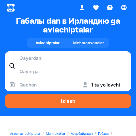
Габалы dan в Ирландию ga
aviachiptalar
Aviachiptalar
Mehmonxonalar
Qachon
1 ta yo'lovchi
Izlash
Arzon aviachiptalar
Mamlakatlar
Азербайджан
Габала