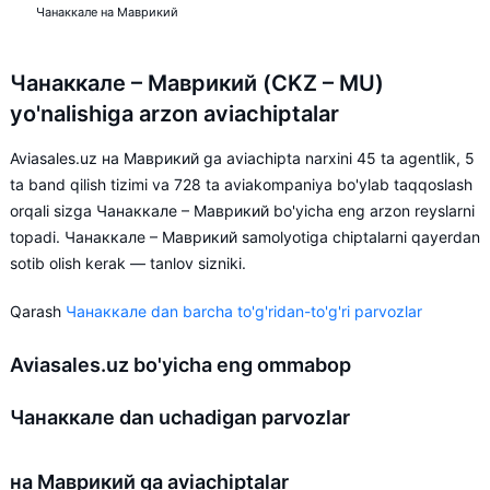
Чанаккале на Маврикий
Чанаккале – Маврикий (CKZ – MU)
yo'nalishiga arzon aviachiptalar
Aviasales.uz на Маврикий ga aviachipta narxini 45 ta agentlik, 5
ta band qilish tizimi va 728 ta aviakompaniya bo'ylab taqqoslash
orqali sizga Чанаккале – Маврикий bo'yicha eng arzon reyslarni
topadi. Чанаккале – Маврикий samolyotiga chiptalarni qayerdan
sotib olish kerak — tanlov sizniki.
Qarash
Чанаккале dan barcha to'g'ridan-to'g'ri parvozlar
Aviasales.uz bo'yicha eng ommabop
Чанаккале dan uchadigan parvozlar
на Маврикий ga aviachiptalar