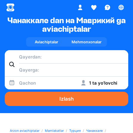
Чанаккале dan на Маврикий ga
aviachiptalar
Aviachiptalar
Mehmonxonalar
Qachon
1 ta yo'lovchi
Izlash
Arzon aviachiptalar
Mamlakatlar
Турция
Чанаккале