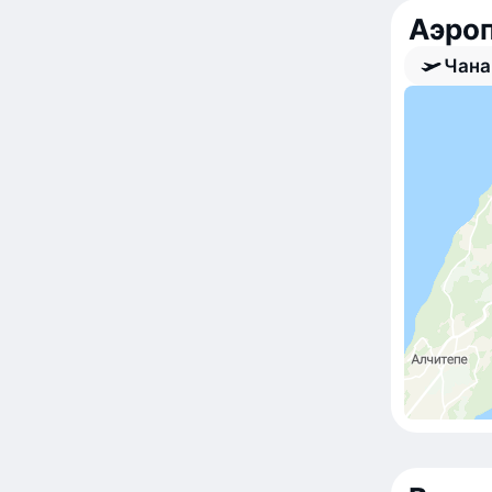
Аэро
Чана