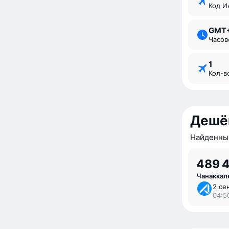
Код 
GMT
Часо
1
Кол-
Дешё
Найденные
489 
Чанаккал
2 се
04:5