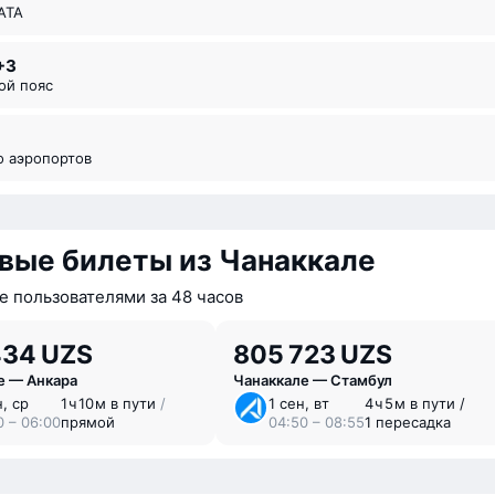
ИАТА
+3
вой пояс
во аэропортов
вые билеты из Чанаккале
 пользователями за 48 часов
434 UZS
805 723 UZS
е — Анкара
Чанаккале — Стамбул
н, ср
1 ⁠ч 10 ⁠м в пути
/
1 сен, вт
4 ⁠ч 5 ⁠м в пути /
0 – 06:00
прямой
04:50 – 08:55
1 пересадка