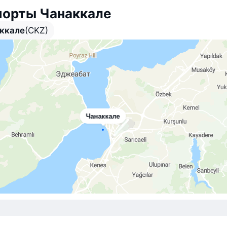
порты Чанаккале
ккале
(CKZ)
Чанаккале