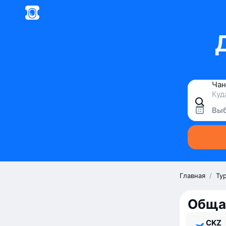
Выб
Главная
/
Ту
Обща
CKZ