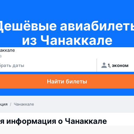
Дешёвые авиабилет
из Чанаккале
рать даты
1, эконом
Найти билеты
рция
/
Чанаккале
я информация о Чанаккале