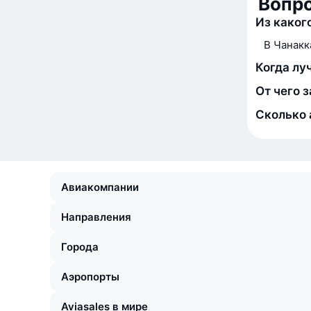
Вопр
Из каког
В Чанакк
Когда лу
От чего 
Сколько 
Авиакомпании
Направления
Города
Аэропорты
Aviasales в мире