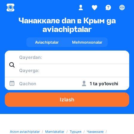
Чанаккале dan в Крым ga
aviachiptalar
Aviachiptalar
Mehmonxonalar
Qachon
1 ta yo'lovchi
Izlash
Arzon aviachiptalar
Mamlakatlar
Турция
Чанаккале