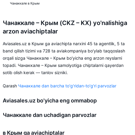
Чанаккале в Крым
Чанаккале – Крым (CKZ – KX) yo'nalishiga
arzon aviachiptalar
Aviasales.uz в Крым ga aviachipta narxini 45 ta agentlik, 5 ta
band qilish tizimi va 728 ta aviakompaniya bo'ylab taqqoslash
orqali sizga Чанаккале – Крым bo'yicha eng arzon reyslarni
topadi. Чанаккале – Крым samolyotiga chiptalarni qayerdan
sotib olish kerak — tanlov sizniki.
Qarash
Чанаккале dan barcha to'g'ridan-to'g'ri parvozlar
Aviasales.uz bo'yicha eng ommabop
Чанаккале dan uchadigan parvozlar
в Крым ga aviachiptalar